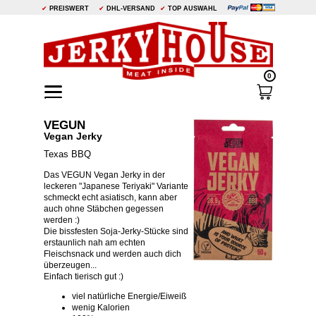
✔
PREISWERT
✔
DHL-VERSAND
✔
TOP AUSWAHL
0
VEGUN
Vegan Jerky
Texas BBQ
Das VEGUN Vegan Jerky in der
leckeren "Japanese Teriyaki" Variante
schmeckt echt asiatisch, kann aber
auch ohne Stäbchen gegessen
werden :)
Die bissfesten Soja-Jerky-Stücke sind
erstaunlich nah am echten
Fleischsnack und werden auch dich
überzeugen...
Einfach tierisch gut :)
viel natürliche Energie/Eiweiß
wenig Kalorien