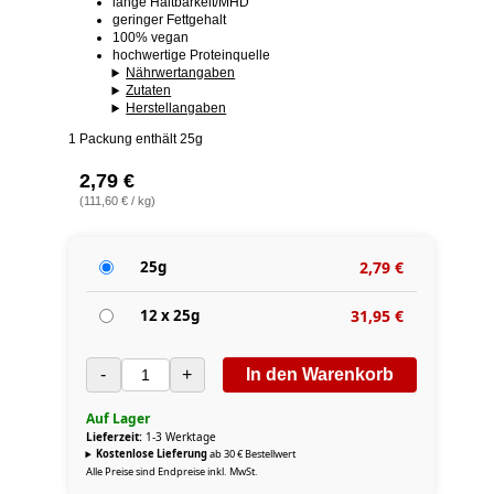
lange Haltbarkeit/MHD
geringer Fettgehalt
100% vegan
hochwertige Proteinquelle
Nährwertangaben
Zutaten
Herstellangaben
1 Packung enthält 25g
2,79 €
(111,60 € / kg)
25g
2,79 €
12 x 25g
31,95 €
-
+
In den Warenkorb
Auf Lager
Lieferzeit:
1-3 Werktage
Kostenlose Lieferung
ab 30 € Bestellwert
Alle Preise sind Endpreise inkl. MwSt.