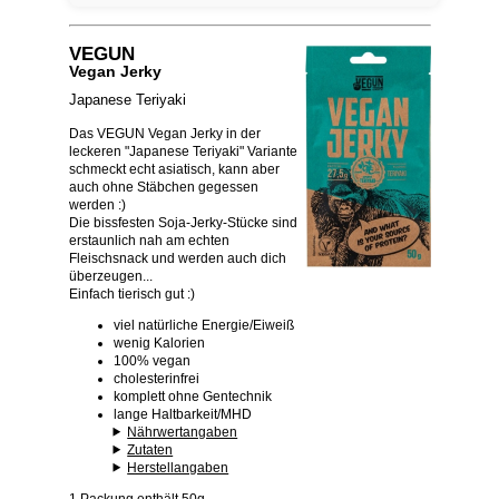
VEGUN
Vegan Jerky
Japanese Teriyaki
Das VEGUN Vegan Jerky in der
leckeren "Japanese Teriyaki" Variante
schmeckt echt asiatisch, kann aber
auch ohne Stäbchen gegessen
werden :)
Die bissfesten Soja-Jerky-Stücke sind
erstaunlich nah am echten
Fleischsnack und werden auch dich
überzeugen...
Einfach tierisch gut :)
viel natürliche Energie/Eiweiß
wenig Kalorien
100% vegan
cholesterinfrei
komplett ohne Gentechnik
lange Haltbarkeit/MHD
Nährwertangaben
Zutaten
Herstellangaben
1 Packung enthält 50g