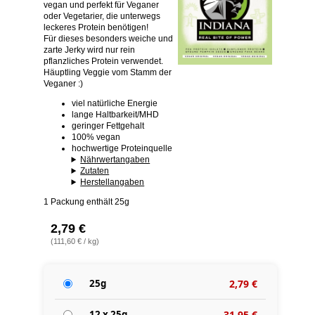
vegan und perfekt für Veganer
oder Vegetarier, die unterwegs
leckeres Protein benötigen!
Für dieses besonders weiche und
zarte Jerky wird nur rein
pflanzliches Protein verwendet.
Häuptling Veggie vom Stamm der
Veganer :)
viel natürliche Energie
lange Haltbarkeit/MHD
geringer Fettgehalt
100% vegan
hochwertige Proteinquelle
Nährwertangaben
Zutaten
Herstellangaben
1 Packung enthält 25g
2,79 €
(111,60 € / kg)
25g
2,79 €
12 x 25g
31,95 €