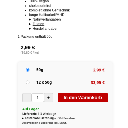
100% vegan
cholesterinfrei
komplett ohne Gentechnik
lange Haltbarkeit/MHD
Nährwertangaben
Zutaten
Herstellangaben
1 Packung enthält 50g
2,99 €
(59,80 € / kg)
50g
2,99 €
12 x 50g
33,95 €
-
+
In den Warenkorb
Auf Lager
Lieferzeit:
1-3 Werktage
Kostenlose Lieferung
ab 30 € Bestellwert
Alle Preise sind Endpreise inkl. MwSt.